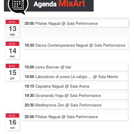
DIC
20:00
Pilates Nagual
@ Sala Performance
13
mar
DIC
18:30
Danza Contemporanea Nagual
@ Sala Performance
14
mer
DIC
10:00
corso Barman
@ bar
15
19:00
Laboratorio di prosa La valigia ...
@ Sala Mente
gio
19:15
Capoeira Nagual
@ Sala Arena
19:30
Sivananda Yoga
@ Sala Performance
20:30
Meditazione Zen
@ Sala Performance
DIC
20:00
Pilates Nagual
@ Sala Performance
16
ven